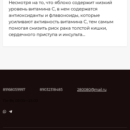
Несмотря на то, что яблоко содержит низкий
уровень витамина С, в нем содержатся
антиоксиданты и флавоноиды, которые
усиливают активность витамина С, тем самым
помогая снизить риск рака толстой кишки,
сердечного приступа и инсульта…
89168059997
89032318485
280080@mail.ru
Пн-Вс 09:00—23:00