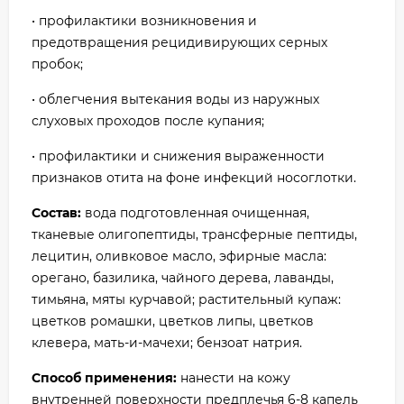
• профилактики возникновения и
предотвращения рецидивирующих серных
пробок;
• облегчения вытекания воды из наружных
слуховых проходов после купания;
• профилактики и снижения выраженности
признаков отита на фоне инфекций носоглотки.
Состав:
вода подготовленная очищенная,
тканевые олигопептиды, трансферные пептиды,
лецитин, оливковое масло, эфирные масла:
орегано, базилика, чайного дерева, лаванды,
тимьяна, мяты курчавой; растительный купаж:
цветков ромашки, цветков липы, цветков
клевера, мать-и-мачехи; бензоат натрия.
Способ применения:
нанести на кожу
внутренней поверхности предплечья 6-8 капель