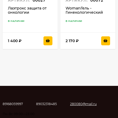
АРТИКУЛ:
00027
АРТИКУЛ:
00072
Лаэтрокс защита от
WomanГель -
онкологии
Гинекологический
гель в шприце.
В НАЛИЧИИ
В НАЛИЧИИ
1 400
₽
2 170
₽
89168059997
89032318485
280080@mail.ru
Пн-Вс 09:00—23:00