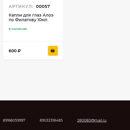
АРТИКУЛ:
00057
Капли для глаз Алоэ
по Филатову 10мл
В НАЛИЧИИ
600
₽
89168059997
89032318485
280080@mail.ru