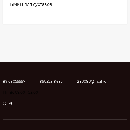
БМКП для суставов
89168059997
89032318485
280080@mail.ru
Пн-Вс 09:00—23:00