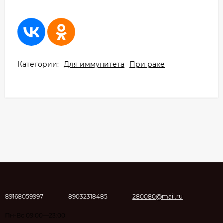
Категории:
Для иммунитета
При раке
89168059997
89032318485
280080@mail.ru
Пн-Вс 09:00—23:00