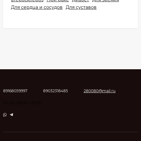
Для сердца и сосудов
Для суставов
89168059997
89032318485
280080@mail.ru
Пн-Вс 09:00—23:00