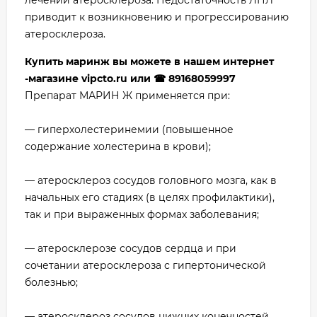
лечении атеросклероза. Недостаточность ЛПЛ
приводит к возникновению и прогрессированию
атеросклероза.
Купить маринж вы можете в нашем интернет
-магазине vipcto.ru или ☎ 89168059997
Препарат МАРИН Ж применяется при:
— гиперхолестеринемии (повышенное
содержание холестерина в крови);
— атеросклероз сосудов головного мозга, как в
начальных его стадиях (в целях профилактики),
так и при выраженных формах заболевания;
— атеросклерозе сосудов сердца и при
сочетании атеросклероза с гипертонической
болезнью;
— атеросклероз сосудов нижних конечностей.