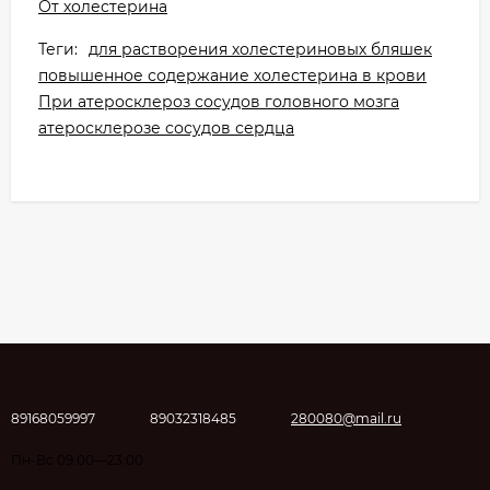
От холестерина
Теги:
для растворения холестериновых бляшек
повышенное содержание холестерина в крови
При атеросклероз сосудов головного мозга
атеросклерозе сосудов сердца
89168059997
89032318485
280080@mail.ru
Пн-Вс 09:00—23:00