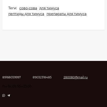
Теги:
сово-сова
для тимуса
пептиды для тимуса
препараты для тимуса
89168059997
89032318485
280080@mail.ru
Пн-Вс 09:00—23:00