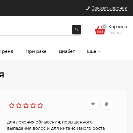
Заказать звонок
Корзина
0
(пусто)
 Тренд
При раке
Диабет
Еще
я
для лечения облысения, повышенного
выпадения волос и для интенсивного роста