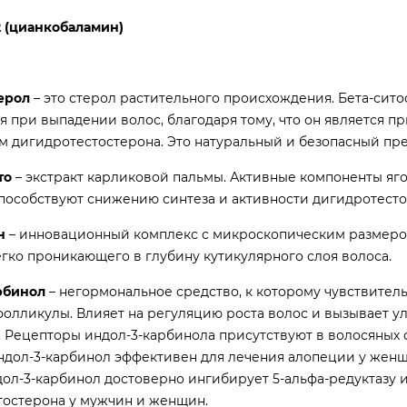
2 (цианкобаламин)
ерол
– это стерол растительного происхождения. Бета-сит
я при выпадении волос, благодаря тому, что он является 
 дигидротестостерона. Это натуральный и безопасный пре
то
– экстракт карликовой пальмы. Активные компоненты яго
пособствуют снижению синтеза и активности дигидротесто
н
– инновационный комплекс с микроскопическим размеро
егко проникающего в глубину кутикулярного слоя волоса.
рбинол
– негормональное средство, к которому чувствител
олликулы. Влияет на регуляцию роста волос и вызывает 
. Рецепторы индол-3-карбинола присутствуют в волосяных
ндол-3-карбинол эффективен для лечения алопеции у жен
ол-3-карбинол достоверно ингибирует 5-альфа-редуктазу и
тостерона у мужчин и женщин.