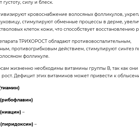
 густоту, силу и блеск.
тивизируют кровоснабжение волосяных фолликулов, укреп
луковицу, стимулируют обменные процессы в дерме, увел
стволовых клеток кожи, что способствует восстановлению р
епарата ТРИХОРОСТ обладают противовоспалительным,
ным, противогрибковым действием, стимулируют синтез п
волосяном фолликуле.
ам жизненно необходимы витамины группы В, так как они 
 рост. Дефицит этих витаминов может привести к облысен
(тиамин)
 (рибофлавин)
 (ниацин)
–
 (пиридоксин)
–