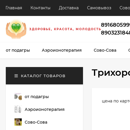
Главная
Контакты
Доставка
Самовывоз
Сово
891680599
ЗДОРОВЬЕ, КРАСОТА, МОЛОДОСТЬ
890323184
от подагры
Аэроионотерапия
Сово-Сова
Трихор
КАТАЛОГ ТОВАРОВ
от подагры
цена по карт
Аэроионотерапия
Сово-Сова