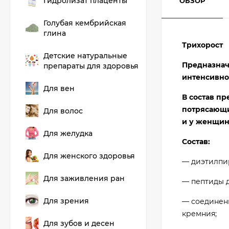
Гидролизат плаценты
ОБЗОР
Голубая кембрийская
глина
Трихорост
Детские натуральные
Предназнач
препараты для здоровья
интенсивно
Для вен
В состав пр
потрясающи
Для волос
и у женщин
Для желудка
Состав:
Для женского здоровья
— диэтилпир
Для заживления ран
— пептиды д
Для зрения
— соединени
кремния;
Для зубов и десен