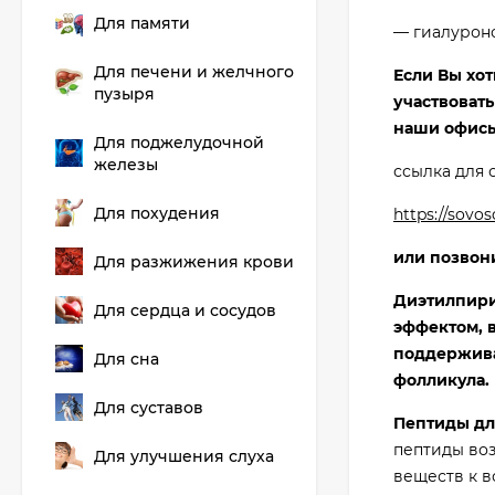
Для памяти
— гиалуроно
Для печени и желчного
Если Вы хо
пузыря
участвовать
наши офисы 
Для поджелудочной
железы
ссылка для
Для похудения
https://sovos
или позвони
Для разжижения крови
Диэтилпири
Для сердца и сосудов
эффектом, в
поддержива
Для сна
фолликула.
Для суставов
Пептиды для
пептиды воз
Для улучшения слуха
веществ к 