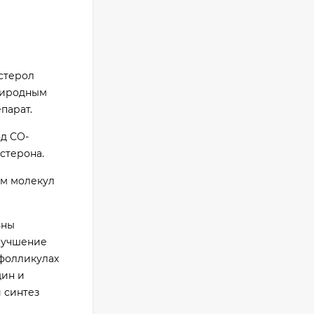
остерол
природным
парат.
д СО-
стерона.
м молекул
ьны
улучшение
 фолликулах
щин и
 синтез