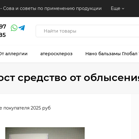
- Сова и советы по применению продукции
Еще
97
85
От аллергии
атеросклероз
Нано бальзамы Глобал
ост средство от облысени
е покупателя 2025 руб