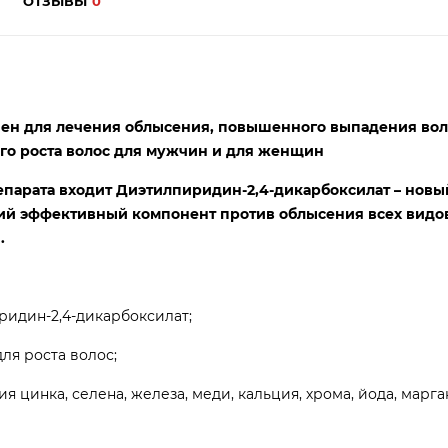
ОТЗЫВЫ
0
ен для лечения облысения, повышенного выпадения вол
го роста волос для мужчин и для женщин
епарата входит
Диэтилпиридин-2,4-дикарбоксилат
– новы
й эффективный компонент против облысения всех видо
.
идин-2,4-дикарбоксилат;
ля роста волос;
я цинка, селена, железа, меди, кальция, хрома, йода, марга