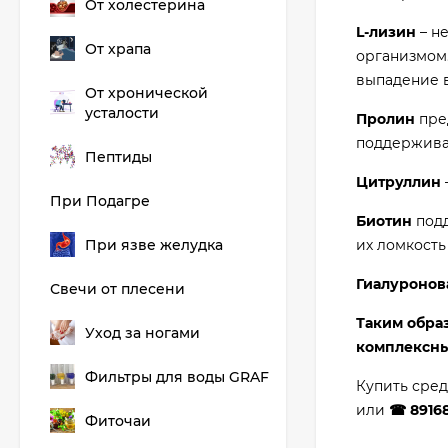
От холестерина
L-лизин
– н
От храпа
организмом.
выпадение 
От хронической
усталости
Пролин
пред
поддерживае
Пептиды
Цитруллин
При Подагре
Биотин
подд
При язве желудка
их ломкость
Гиалуронов
Свечи от плесени
Таким обра
Уход за ногами
комплексны
Фильтры для воды GRAF
Купить сред
или
☎ 8916
Фиточаи