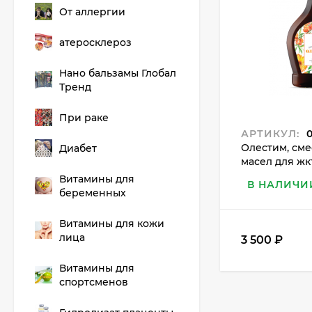
От аллергии
атеросклероз
Нано бальзамы Глобал
Тренд
При раке
АРТИКУЛ:
0
Олестим, сме
Диабет
масел для жк
Витамины для
В НАЛИЧИ
беременных
Витамины для кожи
лица
3 500
₽
Витамины для
спортсменов