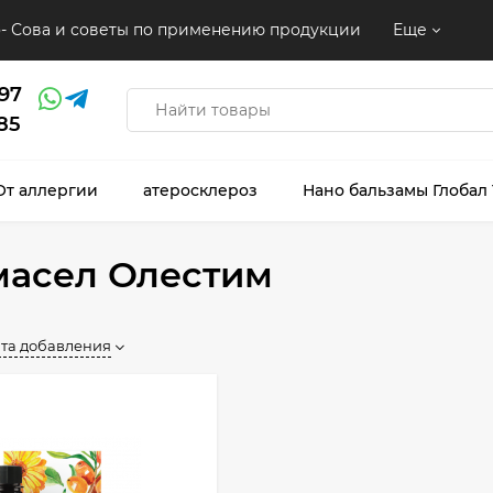
- Сова и советы по применению продукции
Еще
97
85
От аллергии
атеросклероз
Нано бальзамы Глобал
масел Олестим
та добавления