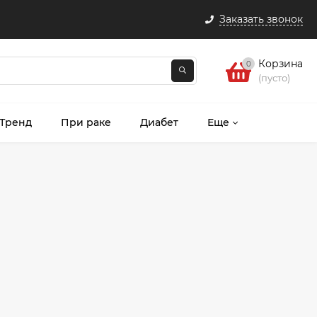
Заказать звонок
Корзина
0
(пусто)
 Тренд
При раке
Диабет
Еще