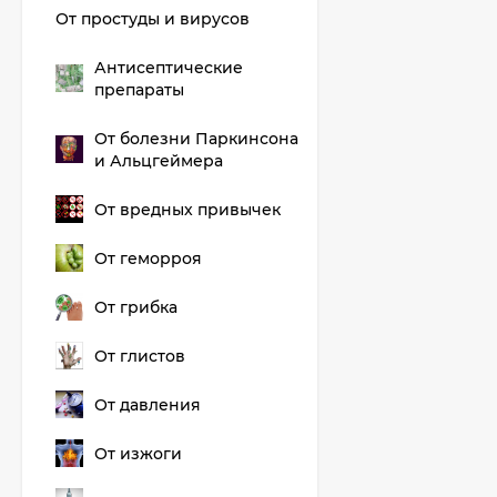
От простуды и вирусов
Антисептические
препараты
От болезни Паркинсона
и Альцгеймера
От вредных привычек
От геморроя
От грибка
От глистов
От давления
От изжоги