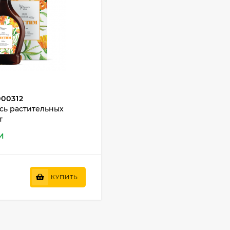
00312
сь растительных
т
И
КУПИТЬ