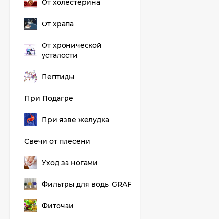
От холестерина
От храпа
От хронической
усталости
Пептиды
При Подагре
При язве желудка
Свечи от плесени
Уход за ногами
Фильтры для воды GRAF
Фиточаи